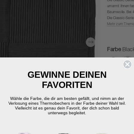
Die Classic Badem
umarmt Ihnen fast
Baumwolle. Bei 
Die Classic-Seri
den Größen 70 x
Mehr zum Them
Die Farbkombinat
Farbe
Blac
Au
GEWINNE DEINEN
FAVORITEN
Größe
50 
Wähle die Farbe, die dir am besten gefällt, und nimm an der
Verlosung eines Thermobechers in der Farbe deiner Wahl teil.
Vielleicht ist es genau dein Favorit, der dich schon bald
-
unterwegs begleitet.