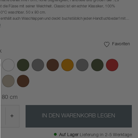
atte behält ihre Form, hohe Sugfähigkeit, Farfbtiefe und groẞe Fülle . Es
 die Füsse mit seiner Weichheit. Classic ist ein echter Klassiker, 100%
40°C waschbar. 50 x 80 cm.
e enthält auch Waschlappen und deckt buchstäblich jeden Handtuchbedarf mit
 50 cm, 100 x 50 cm und dem umarmenden Badehandtuch in 140 x 70 cm ab.
a
ionen in der Serie passen zur Ume-Badserie.
Favoriten
k
sgewählte
x 80 cm
+
IN DEN WARENKORB LEGEN
Auf Lager
Lieferung in 2-5 Werktage