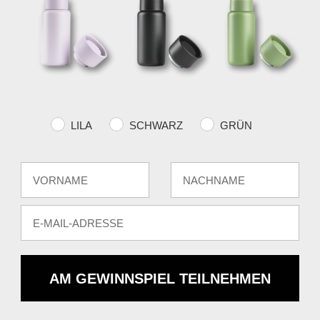
KOSTE
VERSA
über €
Farvevalg
LILA
SCHWARZ
GRÜN
Fornavn
Efternavn
E-mail
AM GEWINNSPIEL TEILNEHMEN