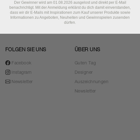
Der Gewinner wird am 01.08.2026 ausgelost und direkt per E-Mail
benachrichtigt. Mit der Anmeldung erklärst du dich damit einverstanden,
dass wir dir E-Mails mit Inspirationen zum Kauf unserer Produkte sowie
Informationen zu Angeboten, Neuheiten und Gewinnspielen zusenden
dürfen.
FOLGEN SIE UNS
ÜBER UNS
Facebook
Guten Tag
Instagram
Designer
Newsletter
Auszeichnungen
Newsletter