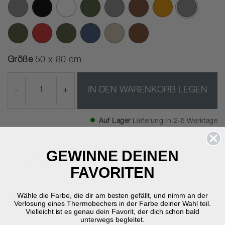
Ausgewähl
Größe
50 x 80 cm
-
+
IN DEN WARENKORB LEGEN
Auf Lager
Lieferung in 2-5 Werktage
GEWINNE DEINEN
KOSTENLOSER
SCHNELLE
RÜCKGABERECHT
VERSAND
LIEFERUNG
30 Tage Rückgabe
FAVORITEN
über €59
2-5 Werktage
Wähle die Farbe, die dir am besten gefällt, und nimm an der
Produktinformation
Verlosung eines Thermobechers in der Farbe deiner Wahl teil.
Vielleicht ist es genau dein Favorit, der dich schon bald
unterwegs begleitet.