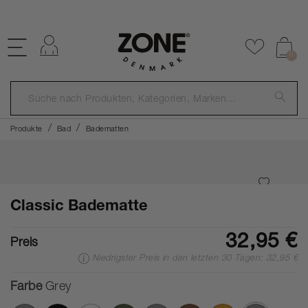
KOSTENLOSER VERSAND ÜBER €59
Einloggen
Zu Favor
0
Produkte
Bad
Badematten
Classic Badematte
32,95 €
Preis
Niedrigster Preis in den letzten 30 Tagen: 32,95 €
Farbe
Grey