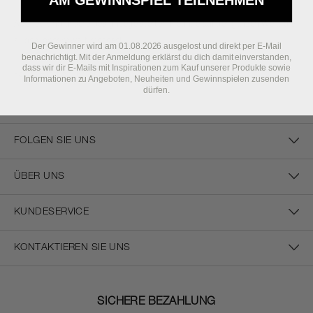
AM GEWINNSPIEL TEILNEHMEN
Aber es sind unsere designbegeisterten Freunde auf der ganzen Welt, die
all das lohnenswert machen!
Der Gewinner wird am 01.08.2026 ausgelost und direkt per E-Mail
benachrichtigt. Mit der Anmeldung erklärst du dich damit einverstanden,
dass wir dir E-Mails mit Inspirationen zum Kauf unserer Produkte sowie
Form. Function. Emotions
Informationen zu Angeboten, Neuheiten und Gewinnspielen zusenden
dürfen.
FOLGEN SIE UNS
ÜBER UNS
KUNDESERVICE
KONTAKTIEREN SIE UNS
SICHERE BEZAHLUNG