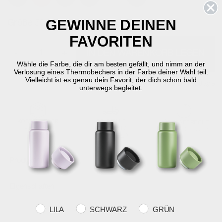
Ausgewählte
GEWINNE DEINEN
Größe
50 x 80 cm
FAVORITEN
-
+
IN DEN WARENKORB LEGEN
Wähle die Farbe, die dir am besten gefällt, und nimm an der
Verlosung eines Thermobechers in der Farbe deiner Wahl teil.
Vielleicht ist es genau dein Favorit, der dich schon bald
Auf Lager
Lieferung in 2-5 Werktage
unterwegs begleitet.
KOSTENLOSER
SCHNELLE
RÜCKGABERECHT
VERSAND
LIEFERUNG
30 Tage Rückgabe
über €59
2-5 Werktage
Produktinformation
Eigenschaften
Farvevalg
LILA
SCHWARZ
GRÜN