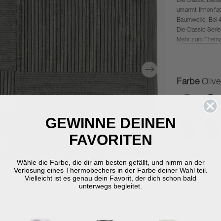
Die Classic Badem
umarmt Ihnen fast
Baumwolle. Bei 
Die Classic-Seri
den Größen 70 x
Mehr zum Them
Die Farbkombinat
Farbe
Oliv
GEWINNE DEINEN
FAVORITEN
Größe
50 
Wähle die Farbe, die dir am besten gefällt, und nimm an der
Verlosung eines Thermobechers in der Farbe deiner Wahl teil.
Vielleicht ist es genau dein Favorit, der dich schon bald
-
unterwegs begleitet.