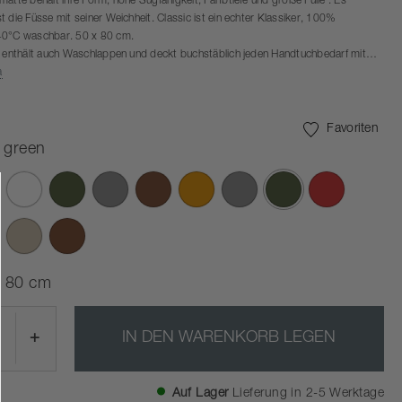
atte behält ihre Form, hohe Sugfähigkeit, Farfbtiefe und groẞe Fülle . Es
 die Füsse mit seiner Weichheit. Classic ist ein echter Klassiker, 100%
40°C waschbar. 50 x 80 cm.
e enthält auch Waschlappen und deckt buchstäblich jeden Handtuchbedarf mit
 50 cm, 100 x 50 cm und dem umarmenden Badehandtuch in 140 x 70 cm ab.
a
ionen in der Serie passen zur Ume-Badserie.
Favoriten
e green
Ausgewählte
x 80 cm
+
IN DEN WARENKORB LEGEN
Auf Lager
Lieferung in 2-5 Werktage