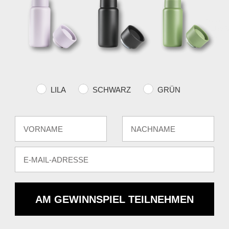
KOSTE
VERSA
über €
Farvevalg
LILA
SCHWARZ
GRÜN
Fornavn
Efternavn
E-mail
AM GEWINNSPIEL TEILNEHMEN