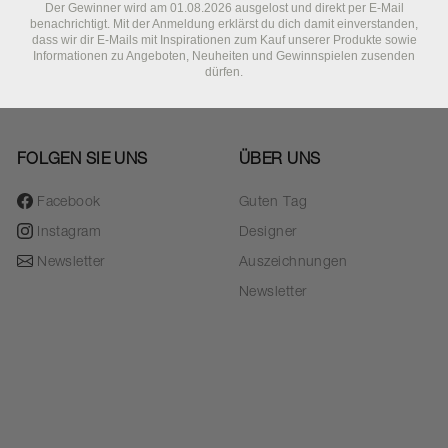
Der Gewinner wird am 01.08.2026 ausgelost und direkt per E-Mail
benachrichtigt. Mit der Anmeldung erklärst du dich damit einverstanden,
dass wir dir E-Mails mit Inspirationen zum Kauf unserer Produkte sowie
Informationen zu Angeboten, Neuheiten und Gewinnspielen zusenden
dürfen.
FOLGEN SIE UNS
ÜBER UNS
Facebook
Guten Tag
Instagram
Designer
Newsletter
Auszeichnungen
Newsletter