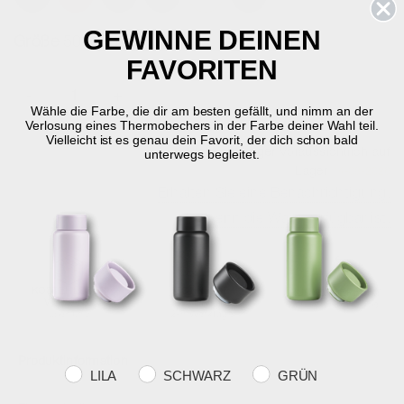
Ausgewählte
GEWINNE DEINEN
Größe
50 x 80 cm
FAVORITEN
-
+
WÄHLE DIE VARIANTE AUS
Wähle die Farbe, die dir am besten gefällt, und nimm an der
Verlosung eines Thermobechers in der Farbe deiner Wahl teil.
Vielleicht ist es genau dein Favorit, der dich schon bald
Nicht auf Lager
Voraussichtlich auf
unterwegs begleitet.
Lager
14-08-2026
Erhalten Sie eine Benachrichtigung,
wenn die Ware verfügbar ist.
KOSTENLOSER
SCHNELLE
RÜCKGABERECHT
VERSAND
LIEFERUNG
30 Tage Rückgabe
über €59
2-5 Werktage
Produktinformation
Farvevalg
LILA
SCHWARZ
GRÜN