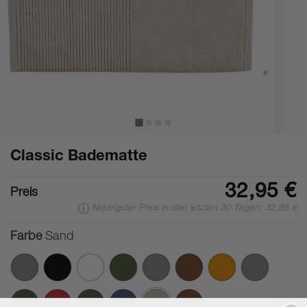
Classic Badematte
32,95 €
Preis
Niedrigster Preis in den letzten 30 Tagen: 32,95 €
Farbe
Sand