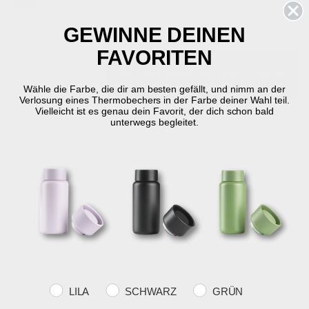
GEWINNE DEINEN
Größe
4,5 cm - dia. 40 cm
FAVORITEN
-
+
IN DEN WARENKORB LEGEN
Wähle die Farbe, die dir am besten gefällt, und nimm an der
Verlosung eines Thermobechers in der Farbe deiner Wahl teil.
Vielleicht ist es genau dein Favorit, der dich schon bald
Auf Lager
Lieferung in 2-5 Werktage
unterwegs begleitet.
KOSTENLOSER
SCHNELLE
RÜCKGABERECHT
VERSAND
LIEFERUNG
30 Tage Rückgabe
über €59
2-5 Werktage
Produktinformation
Eigenschaften
Farvevalg
LILA
SCHWARZ
GRÜN