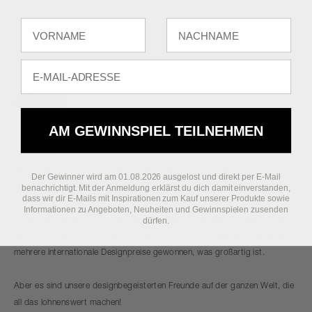
Fornavn
Efternavn
E-mail
AM GEWINNSPIEL TEILNEHMEN
Zone Denmark setzt ein Zeichen, das keinen Zweifel offen lässt. Wir
interpretieren sich wandelnde Trends, indem wir Schönheit und
Der Gewinner wird am 01.08.2026 ausgelost und direkt per E-Mail
Funktionalität für alle neu denken, die unseren Glauben an ein zutiefst
benachrichtigt. Mit der Anmeldung erklärst du dich damit einverstanden,
dass wir dir E-Mails mit Inspirationen zum Kauf unserer Produkte sowie
positives Leben teilen. Unsere Designs sind ehrlich und farbenfroh und
Informationen zu Angeboten, Neuheiten und Gewinnspielen zusenden
fordern Konventionen heraus, wecken Neugier und setzen auf exquisite
dürfen.
Materialien. Mit unserem Team innovativer dänischer Designer haben wir
mehrere internationale Designpreise gewonnen, was großartig ist.
Aber es sind unsere designbegeisterten Freunde auf der ganzen Welt, die
all das lohnenswert machen!