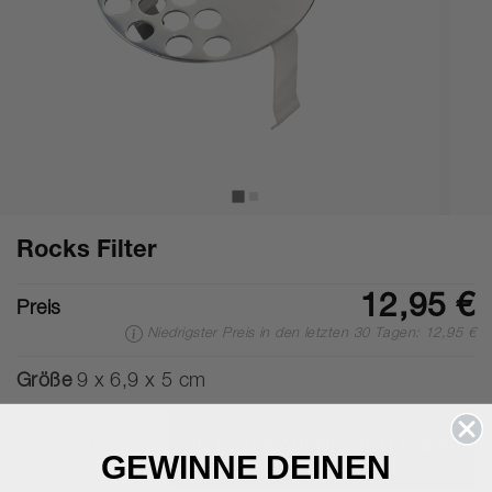
Rocks Filter
12,95 €
Preis
Niedrigster Preis in den letzten 30 Tagen: 12,95 €
Größe
9 x 6,9 x 5 cm
-
+
IN DEN WARENKORB LEGEN
GEWINNE DEINEN