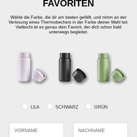
FAVORITEN
Auf Lager
Lieferung in 2-5 Werktage
Wähle die Farbe, die dir am besten gefällt, und nimm an der
Verlosung eines Thermobechers in der Farbe deiner Wahl teil.
Vielleicht ist es genau dein Favorit, der dich schon bald
KOSTENLOSER
SCHNELLE
RÜCKGABERECHT
unterwegs begleitet.
VERSAND
LIEFERUNG
30 Tage Rückgabe
über €59
2-5 Werktage
Produktinformation
Eigenschaften
Farvevalg
LILA
SCHWARZ
GRÜN
Fornavn
Efternavn