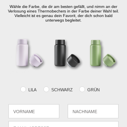
-
+
WÄHLE DIE VARIANTE AUS
Wähle die Farbe, die dir am besten gefällt, und nimm an der
Verlosung eines Thermobechers in der Farbe deiner Wahl teil.
Vielleicht ist es genau dein Favorit, der dich schon bald
unterwegs begleitet.
KOSTENLOSER
SCHNELLE
RÜCKGABERECHT
VERSAND
LIEFERUNG
30 Tage Rückgabe
über €59
2-5 Werktage
Produktinformation
Eigenschaften
Farvevalg
LILA
SCHWARZ
GRÜN
Fornavn
Efternavn
E-mail