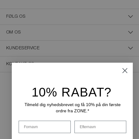
FØLG OS
OM OS
KUNDESERVICE
KONTAKT OS
10% RABAT?
NEM BETALING
Tilmeld dig nyhedsbrevet og få 10% på din første
ordre fra ZONE.*
LEVERINGSMULIGHEDER
Fornavn
Efternavn