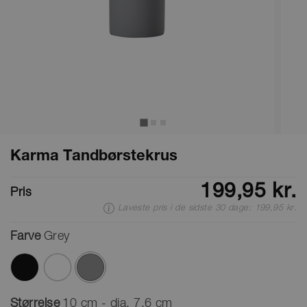
Karma Tandbørstekrus
199,95 kr.
Pris
Laveste pris i de sidste 30 dage: 199,95 kr.
Farve
Grey
valgte
Størrelse
10 cm - dia. 7,6 cm