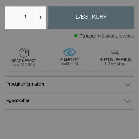
-
+
LÆG I KURV
På lager
1-3 dages levering
E-MÆRKET
HURTIG LEVERING
GRATIS FRAGT
certificeret
1-3 hverdage
over 499 DKK
Produktinformation
Egenskaber