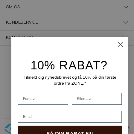
OM OS
KUNDESERVICE
KONTAKT OS
10% RABAT?
NEM BETALING
Tilmeld dig nyhedsbrevet og få 10% på din første
ordre fra ZONE.*
LEVERINGSMULIGHEDER
Fornavn
Efternavn
Email
FÅ DIN RABAT NU