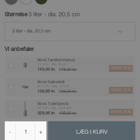
valgte
Størrelse
3 liter - dia. 20,5 cm
3 liter - dia. 20,5 cm
Vi anbefaler
Nova Tandbørstekrus
10 cm - dia. 8 cm
SPAR 20%
143,00 kr.
179,95 kr.
Nova Sæbeskål
2,5 cm - dia. 11 cm
SPAR 12%
139,95 kr.
159,95 kr.
Nova Toiletbørste
37 cm - dia. 10,3 cm
SPAR 25%
329,95 kr.
439,95 kr.
-
+
LÆG I KURV