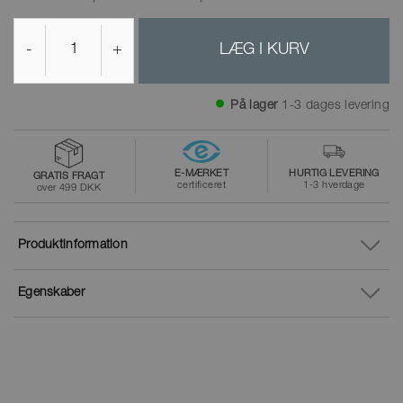
-
+
LÆG I KURV
På lager
1-3 dages levering
E-MÆRKET
HURTIG LEVERING
GRATIS FRAGT
certificeret
1-3 hverdage
over 499 DKK
Produktinformation
Egenskaber