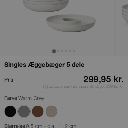
Singles Æggebæger 5 dele
299,95 kr.
Pris
Laveste pris i de sidste 30 dage: 299,95 kr.
Farve
Warm Grey
valgte
Størrelse
9,5 cm - dia. 11,2 cm