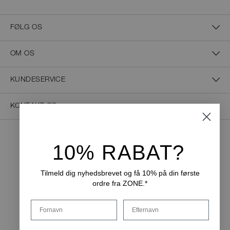
FØLG OS
OM OS
KUNDESERVICE
KONTAKT OS
10% RABAT?
NEM BETALING
Tilmeld dig nyhedsbrevet og få 10% på din første
ordre fra ZONE.*
LEVERINGSMULIGHEDER
Fornavn
Efternavn