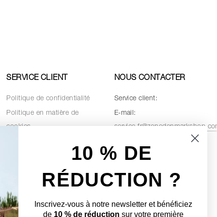
SERVICE CLIENT
NOUS CONTACTER
Politique de confidentialité
Service client:
Politique en matière de
E-mail:
cookies
service.fr@zonedenmarkshop.c
Conditions de vente
10 % D
E
Pièces de rechange
RÉDUCTION ?
Inscrivez-vous à notre newsletter et bénéficiez
de
10 % de réduction
sur votre première