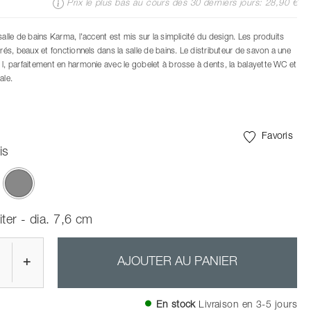
Prix le plus bas au cours des 30 derniers jours: 28,90 €
salle de bains Karma, l'accent est mis sur la simplicité du design. Les produits
urés, beaux et fonctionnels dans la salle de bains. Le distributeur de savon a une
 l, parfaitement en harmonie avec le gobelet à brosse à dents, la balayette WC et
ale.
Favoris
is
ont été sélectionnés
iter - dia. 7,6 cm
+
AJOUTER AU PANIER
En stock
Livraison en 3-5 jours