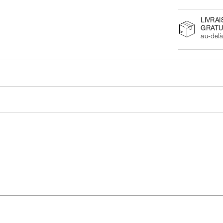
LIVRA
GRATU
au-del