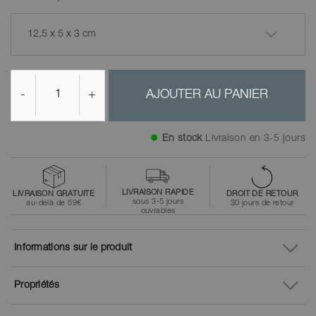
12,5 x 5 x 3 cm
-
+
AJOUTER AU PANIER
En stock
Livraison en 3-5 jours
LIVRAISON RAPIDE
LIVRAISON GRATUITE
DROIT DE RETOUR
sous 3-5 jours
au-delà de 59€
30 jours de retour
ouvrables
Informations sur le produit
Propriétés