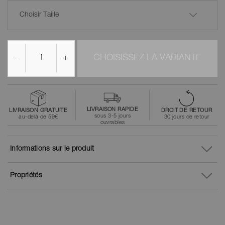
Choisir Taille
-
+
CHOISISSEZ LA VARIANTE
LIVRAISON RAPIDE
LIVRAISON GRATUITE
DROIT DE RETOUR
sous 3-5 jours
au-delà de 59€
30 jours de retour
ouvrables
Informations sur le produit
Propriétés