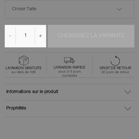
Choisir Taille
-
+
CHOISISSEZ LA VARIANTE
LIVRAISON RAPIDE
LIVRAISON GRATUITE
DROIT DE RETOUR
sous 3-5 jours
au-delà de 59€
30 jours de retour
ouvrables
Informations sur le produit
Propriétés