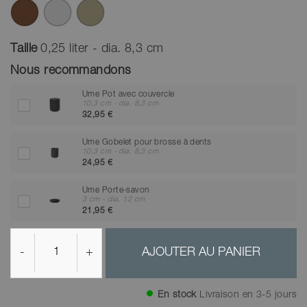
Taille
0,25 liter - dia. 8,3 cm
Nous recommandons
Ume Pot avec couvercle
10,3 cm - dia. 8,3 cm
32,95 €
Ume Gobelet pour brosse à dents
10,3 cm - dia. 8,3 cm
24,95 €
Ume Porte-savon
3 cm - dia. 12 cm
21,95 €
-
+
AJOUTER AU PANIER
En stock
Livraison en 3-5 jours