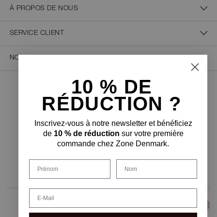
À PROPOS DE NOUS
SERVICE CLIENT
NOUS CONTACTER
10 % D
E
PAIEMENT SÉCURISÉ
RÉDUCTION ?
Inscrivez-vous à notre newsletter et bénéficiez
de
10 % de réduction
sur votre première
commande chez Zone Denmark.
FORME DE LIVRAISON
Prénom
Nom
Email