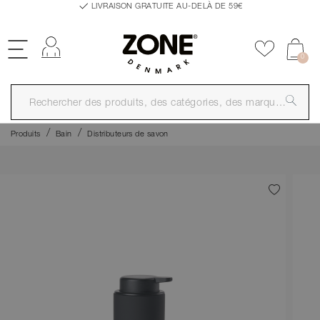
LIVRAISON GRATUITE AU-DELÀ DE 59€
Se connecter
Ajouter a
0
Produits
Bain
Distributeurs de savon