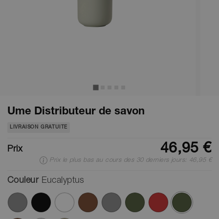
Ume Distributeur de savon
LIVRAISON GRATUITE
46,95 €
Prix
Prix le plus bas au cours des 30 derniers jours: 46,95 €
Couleur
Eucalyptus
ont été sél