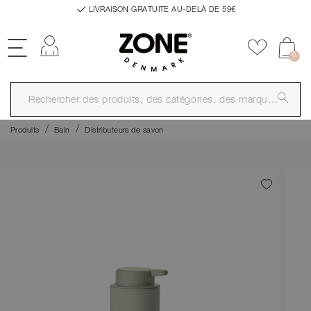
LIVRAISON GRATUITE AU-DELÀ DE 59€
Se connecter
Ajouter a
0
Produits
Bain
Distributeurs de savon