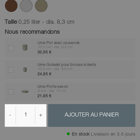
Taille
0,25 liter - dia. 8,3 cm
Nous recommandons
Ume Pot avec couvercle
10,3 cm - dia. 8,3 cm
32,95 €
Ume Gobelet pour brosse à dents
10,3 cm - dia. 8,3 cm
24,95 €
Ume Porte-savon
3 cm - dia. 12 cm
21,95 €
-
+
AJOUTER AU PANIER
En stock
Livraison en 3-5 jours