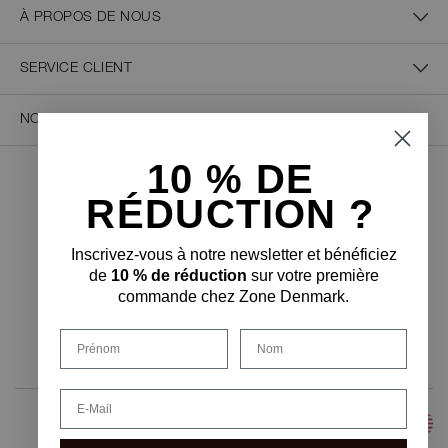
À PROPOS DE NOUS
SERVICE CLIENT
NOUS CONTACTER
10 % D
E
PAIEMENT SÉCURISÉ
RÉDUCTION ?
Inscrivez-vous à notre newsletter et bénéficiez
de
10 % de réduction
sur votre première
commande chez Zone Denmark.
FORME DE LIVRAISON
Prénom
Nom
Email