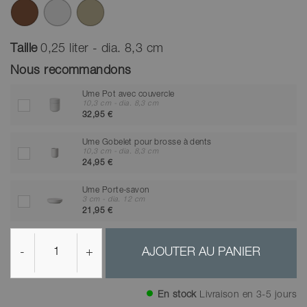
Taille
0,25 liter - dia. 8,3 cm
Nous recommandons
Ume Pot avec couvercle
10,3 cm - dia. 8,3 cm
32,95 €
Ume Gobelet pour brosse à dents
10,3 cm - dia. 8,3 cm
24,95 €
Ume Porte-savon
3 cm - dia. 12 cm
21,95 €
-
+
AJOUTER AU PANIER
En stock
Livraison en 3-5 jours