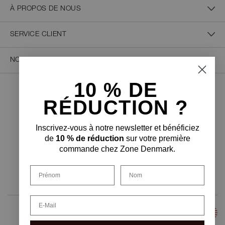
À PROPOS DE NOUS
SERVICE CLIENT
NOUS CONTACTER
10 % D
E
PAIEMENT SÉCURISÉ
RÉDUCTION ?
Inscrivez-vous à notre newsletter et bénéficiez
de
10 % de réduction
sur votre première
commande chez Zone Denmark.
FORME DE LIVRAISON
Prénom
Nom
Email