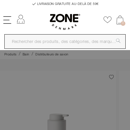
LIVRAISON GRATUITE AU-DELÀ DE 59€
Se connecter
Ajouter a
0
Produits
Bain
Distributeurs de savon