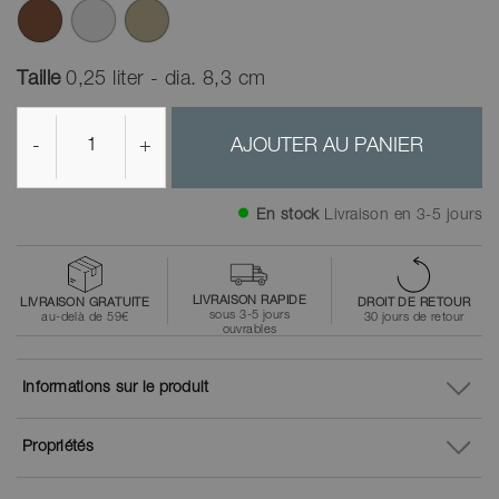
Taille
0,25 liter - dia. 8,3 cm
-
+
AJOUTER AU PANIER
En stock
Livraison en 3-5 jours
LIVRAISON RAPIDE
LIVRAISON GRATUITE
DROIT DE RETOUR
sous 3-5 jours
au-delà de 59€
30 jours de retour
ouvrables
Informations sur le produit
Propriétés