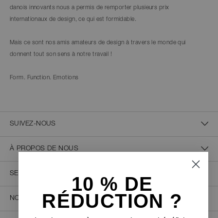
danois innovants nous a permis de remporter plusieurs prix
internationaux de design, ce qui est formidable.
Mais ce sont nos amis amateurs de design à travers le monde qui
donnent tout son sens à notre travail !
Form. Function. Emotions
SUIVEZ-NOUS
À PROPOS DE NOUS
SERVICE CLIENT
10 % D
E
RÉDUCTION ?
NOUS CONTACTER