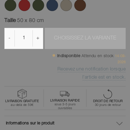
Taille
50 x 80 cm
-
+
CHOISISSEZ LA VARIANTE
Indisponible
Attendu en stock
14-08-
2026
Recevez une notification lorsque
l'article est en stock.
LIVRAISON RAPIDE
LIVRAISON GRATUITE
DROIT DE RETOUR
sous 3-5 jours
au-delà de 59€
30 jours de retour
ouvrables
Informations sur le produit