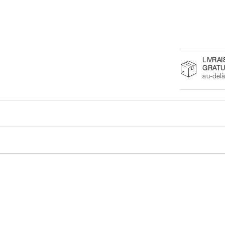
LIVRA
GRATU
au-del