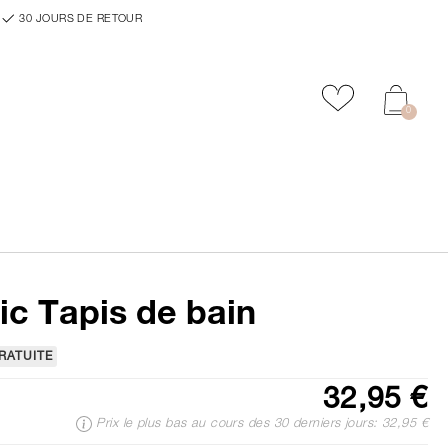
30 JOURS DE RETOUR
Ajouter aux f
0
ic Tapis de bain
RATUITE
32,95 €
Prix le plus bas au cours des 30 derniers jours: 32,95 €