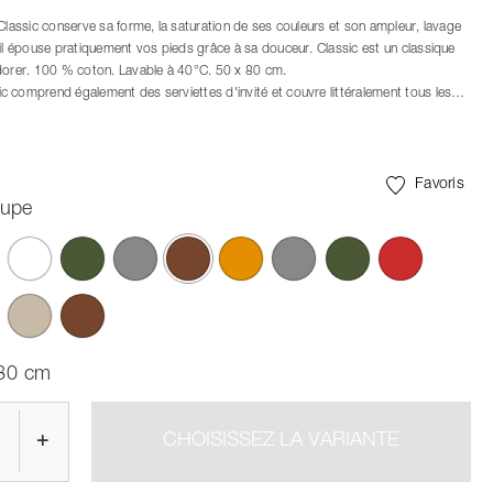
 Classic conserve sa forme, la saturation de ses couleurs et son ampleur, lavage
 il épouse pratiquement vos pieds grâce à sa douceur. Classic est un classique
dorer. 100 % coton. Lavable à 40°C. 50 x 80 cm.
 comprend également des serviettes d'invité et couvre littéralement tous les
re de serviettes, avec des tailles de 70 x 50 cm, 100 x 50 cm et la très
tte de bain de 140 x 70 cm. Les combinaisons de couleurs de la gamme sont
gamme de bains Ume.
Favoris
upe
ont été sélectionnés
 80 cm
+
CHOISISSEZ LA VARIANTE