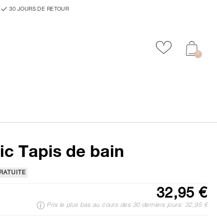
30 JOURS DE RETOUR
Ajouter aux f
0
ic Tapis de bain
RATUITE
32,95 €
Prix le plus bas au cours des 30 derniers jours: 32,95 €