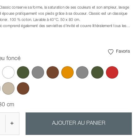
 Classic conserve sa forme, la saturation de ses couleurs et son ampleur, lavage
 il épouse pratiquement vos pieds grâce à sa douceur. Classic est un classique
dorer. 100 % coton. Lavable à 40°C. 50 x 80 cm.
 comprend également des serviettes d'invité et couvre littéralement tous les
re de serviettes, avec des tailles de 70 x 50 cm, 100 x 50 cm et la très
tte de bain de 140 x 70 cm. Les combinaisons de couleurs de la gamme sont
gamme de bains Ume.
Favoris
eu foncé
 été sélectionnés
 80 cm
+
AJOUTER AU PANIER