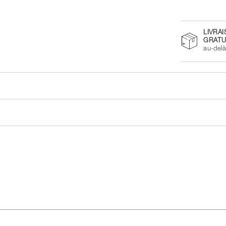
LIVRA
GRATU
au-del