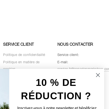
SERVICE CLIENT
NOUS CONTACTER
Politique de confidentialité
Service client:
Politique en matière de
E-mail:
cookies
service.fr@zonedenmarkshop.c
Conditions de vente
10 % D
E
Pièces de rechange
RÉDUCTION ?
Inscrivez-vous à notre newsletter et bénéficiez