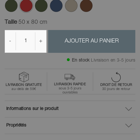
ont été sélectionnés
Taille
50 x 80 cm
-
+
AJOUTER AU PANIER
En stock
Livraison en 3-5 jours
LIVRAISON RAPIDE
LIVRAISON GRATUITE
DROIT DE RETOUR
sous 3-5 jours
au-delà de 59€
30 jours de retour
ouvrables
Informations sur le produit
Propriétés