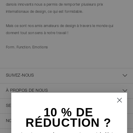
danois innovants nous a permis de remporter plusieurs prix
internationaux de design, ce qui est formidable.
Mais ce sont nos amis amateurs de design à travers le monde qui
donnent tout son sens à notre travail !
Form. Function. Emotions
SUIVEZ-NOUS
À PROPOS DE NOUS
SERVICE CLIENT
10 % D
E
RÉDUCTION ?
NOUS CONTACTER