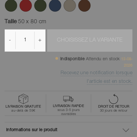
Taille
50 x 80 cm
-
+
CHOISISSEZ LA VARIANTE
Indisponible
Attendu en stock
13-08-
2026
Recevez une notification lorsque
l'article est en stock.
LIVRAISON RAPIDE
LIVRAISON GRATUITE
DROIT DE RETOUR
sous 3-5 jours
au-delà de 59€
30 jours de retour
ouvrables
Informations sur le produit