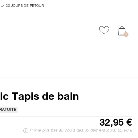
30 JOURS DE RETOUR
Ajouter aux f
0
ic Tapis de bain
RATUITE
32,95 €
Prix le plus bas au cours des 30 derniers jours: 23,90 €