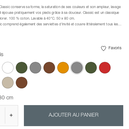
 Classic conserve sa forme, la saturation de ses couleurs et son ampleur, lavage
 il épouse pratiquement vos pieds grâce à sa douceur. Classic est un classique
dorer. 100 % coton. Lavable à 40°C. 50 x 80 cm.
 comprend également des serviettes d'invité et couvre littéralement tous les
re de serviettes, avec des tailles de 70 x 50 cm, 100 x 50 cm et la très
tte de bain de 140 x 70 cm. Les combinaisons de couleurs de la gamme sont
gamme de bains Ume.
Favoris
is
ont été sélectionnés
 80 cm
+
AJOUTER AU PANIER