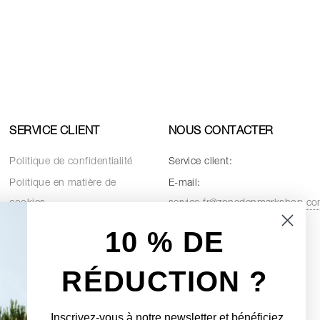
SERVICE CLIENT
NOUS CONTACTER
Politique de confidentialité
Service client:
Politique en matière de
E-mail:
cookies
service.fr@zonedenmarkshop.c
Conditions de vente
10 % D
E
Pièces de rechange
RÉDUCTION ?
Inscrivez-vous à notre newsletter et bénéficiez