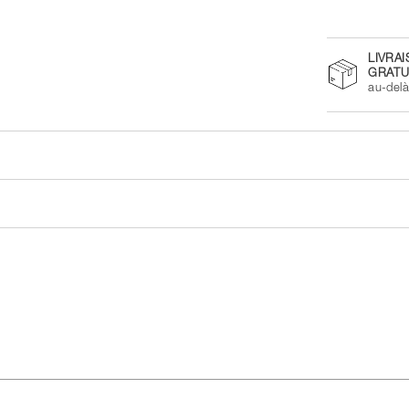
LIVRA
GRATU
au-del