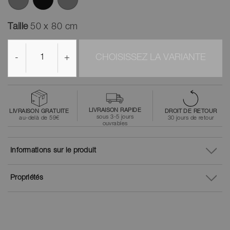
Taille
50 x 80 cm
-
+
CHOISISSEZ LA VARIANTE
LIVRAISON RAPIDE
LIVRAISON GRATUITE
DROIT DE RETOUR
sous 3-5 jours
au-delà de 59€
30 jours de retour
ouvrables
Informations sur le produit
Propriétés