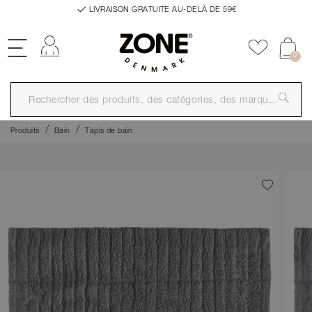
LIVRAISON GRATUITE AU-DELÀ DE 59€
Se connecter
Ajouter a
0
Produits
Bain
Tapis de bain