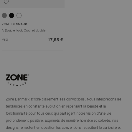
Gris clair
Noir
Blanc
ZONE DENMARK
A-Double hook Crochet double
Prix
17,95 €
Zone Denmark affiche clairement ses convictions. Nous interprétons les
tendances en constante évolution en repensant la beauté et la
fonctionnalité pour tous ceux qui partagent notre vision d'une vie
profondément positive. Exprimés de manière honnête et colorée, nos
designs remettent en question les conventions, suscitent la curiosité et