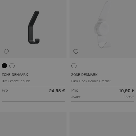
Noir
Blanc
Blanc
ZONE DENMARK
ZONE DENMARK
Rim Crochet double
Puck Hook Double Crochet
Prix
Prix
24,95 €
10,90 €
Avant
22,95 €