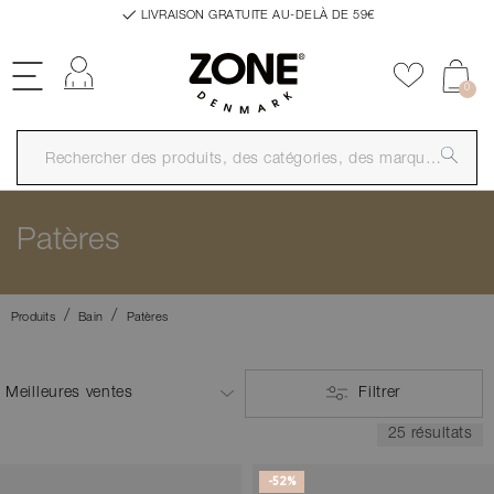
LIVRAISON GRATUITE AU-DELÀ DE 59€
Se connecter
Ajouter a
0
Patères
Produits
Bain
Patères
Filtrer
25 résultats
-52%