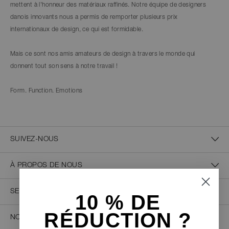
mettent à l'honneur des matériaux raffinés. Notre équipe de designers
danois innovants nous a permis de remporter plusieurs prix
internationaux de design, ce qui est formidable.
Mais ce sont nos amis amateurs de design à travers le monde qui
donnent tout son sens à notre travail !
Form. Function. Emotions
SUIVEZ-NOUS
À PROPOS DE NOUS
SERVICE CLIENT
10 % D
E
RÉDUCTION ?
NOUS CONTACTER