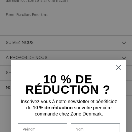
donnent tout son sens à notre travail !
Form. Function. Emotions
SUIVEZ-NOUS
À PROPOS DE NOUS
SERVICE CLIENT
10 % D
E
RÉDUCTION ?
NOUS CONTACTER
Inscrivez-vous à notre newsletter et bénéficiez
de
10 % de réduction
sur votre première
PAIEMENT SÉCURISÉ
commande chez Zone Denmark.
Prénom
Nom