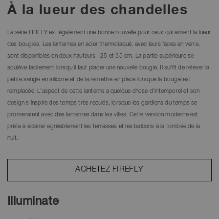
À la lueur des chandelles
La série FIRELY est également une bonne nouvelle pour ceux qui aiment la lueur
des bougies. Les lanternes en acier thermolaqué, avec leurs faces en verre,
sont disponibles en deux hauteurs : 25 et 35 cm. La partie supérieure se
soulève facilement lorsqu’il faut placer une nouvelle bougie. Il suffit de relever la
petite sangle en silicone et de la remettre en place lorsque la bougie est
remplacée. L’aspect de cette lanterne a quelque chose d’intemporel et son
design s’inspire des temps très reculés, lorsque les gardiens du temps se
promenaient avec des lanternes dans les villes. Cette version moderne est
prête à éclairer agréablement les terrasses et les balcons à la tombée de la
nuit.
ACHETEZ FIREFLY
Illuminate