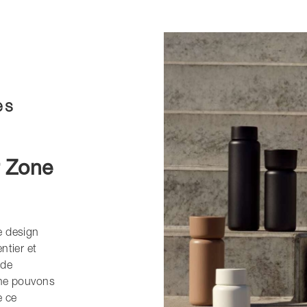
es
r Zone
e design
ntier et
 de
 ne pouvons
e ce