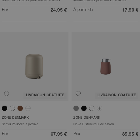
Nova One Gobelet pour brosse à dents
Karma Gobelet pour brosse à dents
Prix
À partir de
24,95 €
17,90 €
LIVRAISON GRATUITE
LIVRAISON GRATUITE
Noir
Blanc
Taupe
Sable
Gris clair
Noir
Blanc
Vert olive
ZONE DENMARK
ZONE DENMARK
Sensu Poubelle à pédale
Nova Distributeur de savon
Prix
Prix
67,95 €
35,95 €