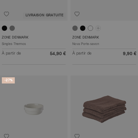
LIVRAISON GRATUITE
Noir
Gris chaud
Gris clair
Noir
Blanc
Gris
ZONE DENMARK
ZONE DENMARK
Singles Thermos
Nova Porte-savon
À partir de
À partir de
54,90 €
9,90 €
-27%