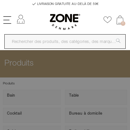
LIVRAISON GRATUITE AU-DELÀ DE 59€
Se connecter
Ajouter a
0
Produits
Produits
Bain
Table
Cocktail
Bureau à domicile