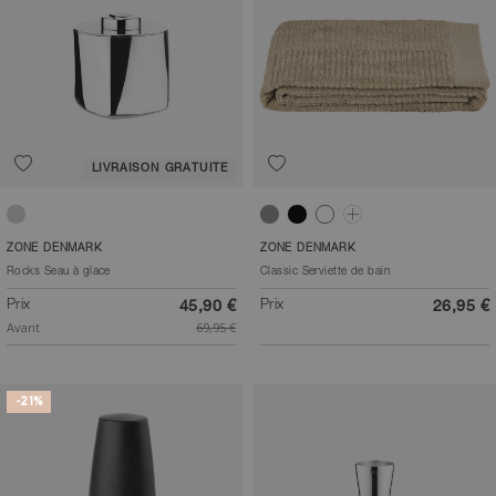
LIVRAISON GRATUITE
Acier poli
Gris clair
Noir
Blanc
Vert matcha
ZONE DENMARK
ZONE DENMARK
Rocks Seau à glace
Classic Serviette de bain
Prix
Prix
45,90 €
26,95 €
Avant
69,95 €
-21%