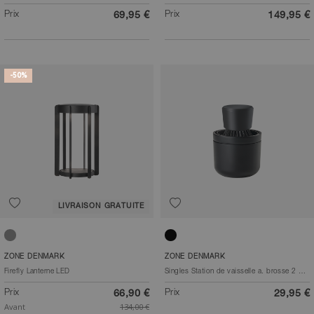
Prix
Prix
69,95 €
149,95 €
-50%
LIVRAISON GRATUITE
Gris clair
Noir
ZONE DENMARK
ZONE DENMARK
Firefly Lanterne LED
Singles Station de vaisselle a. brosse 2 pieces
Prix
Prix
66,90 €
29,95 €
Avant
134,00 €