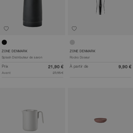
Noir
Acier poli
ZONE DENMARK
ZONE DENMARK
Splash Distributeur de savon
Rocks Doseur
Prix
À partir de
21,90 €
9,90 €
Avant
27,95 €