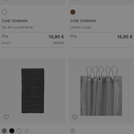
Blanc cassé
Brun
ZONE DENMARK
ZONE DENMARK
Eau Bol à poké/ramen
Lavette 3 pces
Prix
Prix
10,90 €
16,95 €
Avant
14,95 €