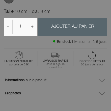
Taille
10 cm - dia. 8 cm
-
+
AJOUTER AU PANIER
En stock
Livraison en 3-5 jours
LIVRAISON RAPIDE
LIVRAISON GRATUITE
DROIT DE RETOUR
sous 3-5 jours
au-delà de 59€
30 jours de retour
ouvrables
Informations sur le produit
Propriétés