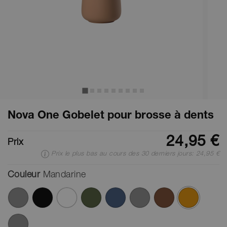
Nova One Gobelet pour brosse à dents
24,95 €
Prix
Prix le plus bas au cours des 30 derniers jours: 24,95 €
Couleur
Mandarine
ont été sél