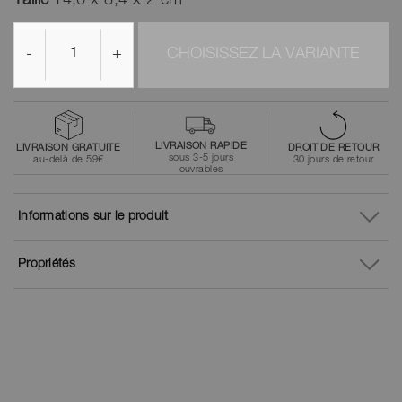
Taille
14,6 x 8,4 x 2 cm
-
+
CHOISISSEZ LA VARIANTE
LIVRAISON RAPIDE
LIVRAISON GRATUITE
DROIT DE RETOUR
sous 3-5 jours
au-delà de 59€
30 jours de retour
ouvrables
Informations sur le produit
Propriétés