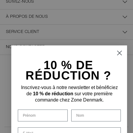
SUIVEZ-NOUS
À PROPOS DE NOUS
SERVICE CLIENT
NOUS CONTACTER
10 % D
E
PAIEMENT SÉCURISÉ
RÉDUCTION ?
Inscrivez-vous à notre newsletter et bénéficiez
de
10 % de réduction
sur votre première
commande chez Zone Denmark.
FORME DE LIVRAISON
Prénom
Nom
Email