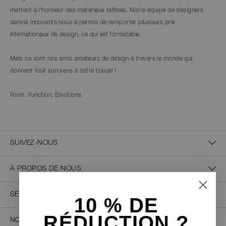
mettent à l'honneur des matériaux raffinés. Notre équipe de designers
danois innovants nous a permis de remporter plusieurs prix
internationaux de design, ce qui est formidable.
Mais ce sont nos amis amateurs de design à travers le monde qui
donnent tout son sens à notre travail !
Form. Function. Emotions
SUIVEZ-NOUS
À PROPOS DE NOUS
SERVICE CLIENT
10 % D
E
RÉDUCTION ?
NOUS CONTACTER