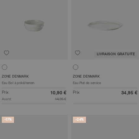
LIVRAISON GRATUITE
Blanc cassé
Blanc cassé
ZONE DENMARK
ZONE DENMARK
Eau Bol à poké/ramen
Eau Plat de service
Prix
Prix
10,90 €
34,95 €
Avant
14,95 €
-17%
-24%