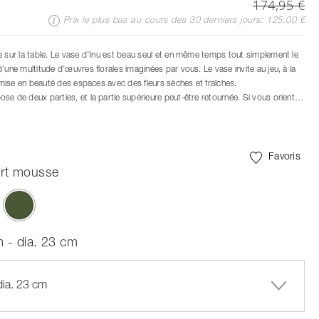
174,95 €
Prix le plus bas au cours des 30 derniers jours: 125,00 €
e sur la table. Le vase d’Inu est beau seul et en même temps tout simplement le
’une multitude d’œuvres florales imaginées par vous. Le vase invite au jeu, à la
a mise en beauté des espaces avec des fleurs sèches et fraîches.
se de deux parties, et la partie supérieure peut-être retournée. Si vous orientez
s, le vase constituera une base parfaite pour les grands bouquets. Si vous
ers le haut, le vase sera parfait pour accueillir quelques branches ou tiges. Si vous
ent la partie supérieure, le vase pourra accueillir de gros bouquets, bien fournis.
Favoris
rt mousse
ont été sélectionnés
 - dia. 23 cm
dia. 23 cm