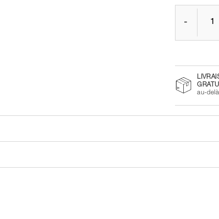
-
LIVRA
GRATU
au-del