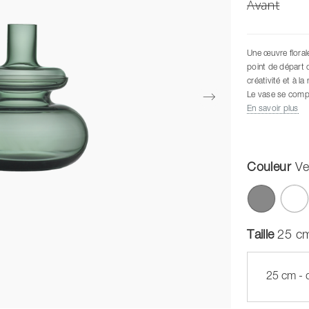
Avant
Une œuvre floral
point de départ d
créativité et à l
Le vase se compo
le col vers le ba
En savoir plus
orientez le col v
retirez complètem
Couleur
Ve
Taille
25 cm
25 cm - 