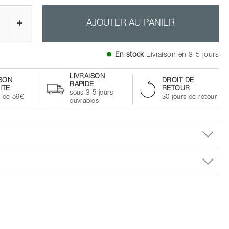
+
AJOUTER AU PANIER
En stock
Livraison en 3-5 jours
LIVRAISON
ISON
DROIT DE
RAPIDE
ITE
RETOUR
sous 3-5 jours
à de 59€
30 jours de retour
ouvrables