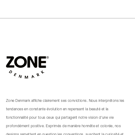
Zone Denmark affiche clairement ses convictions. Nous interprétons les
tendances en constante évolution en repensant la beauté et la
fonctionnalité pour tous ceux qui partagent notre vision d'une vie
profondément positive. Exprimés de manière honnête et colorée, nos
designs remettent en question les conventions, suscitent la curiosité et