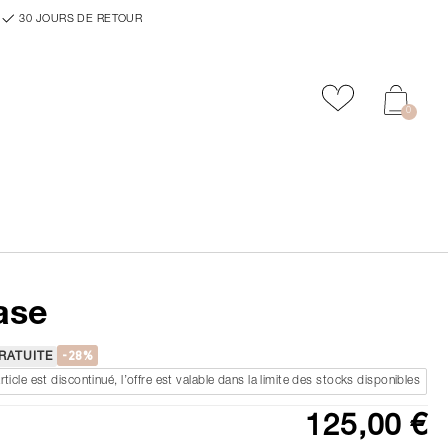
30 JOURS DE RETOUR
Ajouter aux f
0
ase
-28%
RATUITE
rticle est discontinué, l’offre est valable dans la limite des stocks disponibles
125,00 €