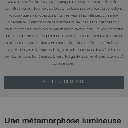
vos créations florales. Le vase se compose de deux parties et celle du haut
peut être inversée. Tournée vers le bas, l’embouchure se prête à la perfection à
vos bou- quets à longues tiges. Tournée vers le haut, elle peut contenir en
toute beauté un petit nombre de branches ou de tiges. Et ce n’est pas tout :
pour vos gros bouquets, vous pouvez même enlever le haut et vous contenter
du bas. Ses formes organiques sont conçues pour mettre vos fleurs en valeur.
La tendance de ces dernières années est à la main verte. Fait pour éveiller votre
créativité, le vase INU vous invite à garnir votre intérieur de fleurs fraîches ou
séchées. En verre teinté masse, le vase INU gardera son éclat dans le temps. À
vous de jouer !
ACHETEZ DES VASE
Une métamorphose lumineuse