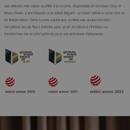
Les délicats mini-vases soufflés à la bouche, disponibles en Smoked Grey et
Moss Green, s’enrichissent d’un détail élégant : un insert raffiné en acier mat ou
en finition laiton. Cette touche subtile leur confère une double fonction :
remplissez-les de fleurs fraîches pour un air de nature à l’intérieur ou
transformez-les en photophores pour une ambiance chaleureuse.