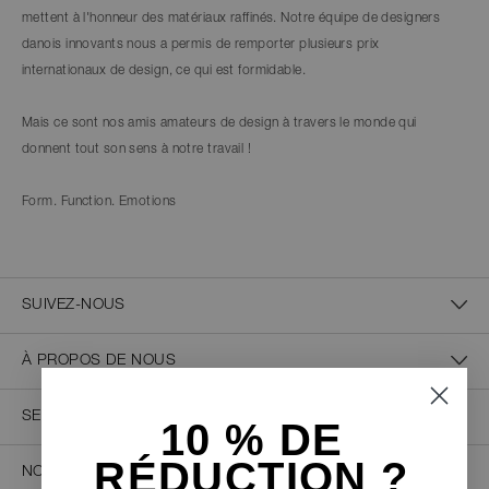
mettent à l'honneur des matériaux raffinés. Notre équipe de designers
danois innovants nous a permis de remporter plusieurs prix
internationaux de design, ce qui est formidable.
Mais ce sont nos amis amateurs de design à travers le monde qui
donnent tout son sens à notre travail !
Form. Function. Emotions
SUIVEZ-NOUS
À PROPOS DE NOUS
SERVICE CLIENT
10 % D
E
RÉDUCTION ?
NOUS CONTACTER