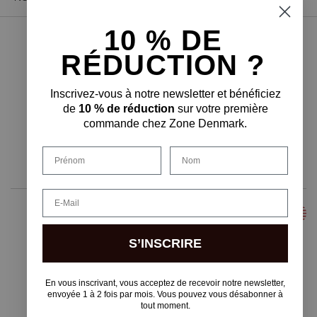
10 % D
E
PAIEMENT SÉCURISÉ
RÉDUCTION ?
Inscrivez-vous à notre newsletter et bénéficiez
de
10 % de réduction
sur votre première
commande chez Zone Denmark.
FORME DE LIVRAISON
Prénom
Nom
Email
S’INSCRIRE
Copyright © F&H Group A/S · CVR: 10325838
En vous inscrivant, vous acceptez de recevoir notre newsletter,
envoyée 1 à 2 fois par mois. Vous pouvez vous désabonner à
tout moment.