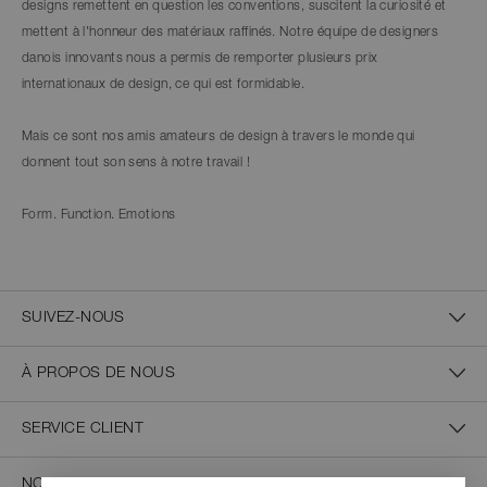
designs remettent en question les conventions, suscitent la curiosité et
mettent à l'honneur des matériaux raffinés. Notre équipe de designers
danois innovants nous a permis de remporter plusieurs prix
internationaux de design, ce qui est formidable.
Mais ce sont nos amis amateurs de design à travers le monde qui
donnent tout son sens à notre travail !
Form. Function. Emotions
SUIVEZ-NOUS
À PROPOS DE NOUS
SERVICE CLIENT
NOUS CONTACTER