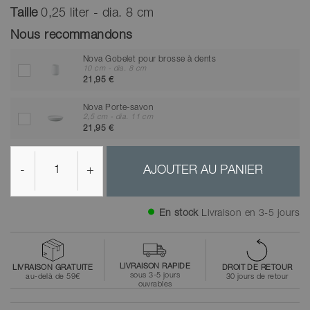
Taille
0,25 liter - dia. 8 cm
Nous recommandons
Nova Gobelet pour brosse à dents
10 cm - dia. 8 cm
21,95 €
Nova Porte-savon
2,5 cm - dia. 11 cm
21,95 €
-
+
AJOUTER AU PANIER
En stock
Livraison en 3-5 jours
LIVRAISON RAPIDE
LIVRAISON GRATUITE
DROIT DE RETOUR
sous 3-5 jours
au-delà de 59€
30 jours de retour
ouvrables