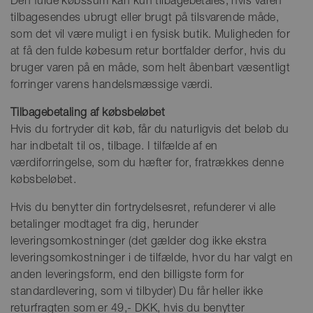
Den fulde købssum kan kun tilbagebetales, hvis varen
tilbagesendes ubrugt eller brugt på tilsvarende måde,
som det vil være muligt i en fysisk butik. Muligheden for
at få den fulde købesum retur bortfalder derfor, hvis du
bruger varen på en måde, som helt åbenbart væsentligt
forringer varens handelsmæssige værdi.
Tilbagebetaling af købsbeløbet
Hvis du fortryder dit køb, får du naturligvis det beløb du
har indbetalt til os, tilbage. I tilfælde af en
værdiforringelse, som du hæfter for, fratrækkes denne
købsbeløbet.
Hvis du benytter din fortrydelsesret, refunderer vi alle
betalinger modtaget fra dig, herunder
leveringsomkostninger (det gælder dog ikke ekstra
leveringsomkostninger i de tilfælde, hvor du har valgt en
anden leveringsform, end den billigste form for
standardlevering, som vi tilbyder) Du får heller ikke
returfragten som er 49,- DKK, hvis du benytter