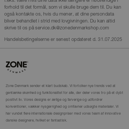
f.eks. være hvis dine data ikke længere er nødvendige i
forhold til det formål, som vi skulle bruge dem til. Du kan
også kontakte os, hvis du mener, at dine persondata
bliver behandlet i strid med lovgivningen. Du kan altid
skrive til os på service.dk@zonedenmarkshop.com
Handelsbetingelserne er senest opdateret d. 31.07.2025
Zone Denmark sender et klart budskab. Vi fortolker nye trends ved at
gentænke skønhed og funktionalitet for alle, der deler vores tro på et dybt
positivt liv. Vores designs er ærlige og farverige og udfordrer
konventioner, vækker nysgerrighed og omfavner udsøgte materialer. Vi
har vundet flere internationale designpriser med vores team af innovative
danske designere, hvilket er fantastisk.