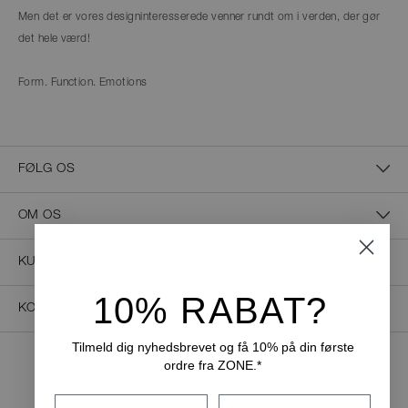
Men det er vores designinteresserede venner rundt om i verden, der gør
det hele værd!
Form. Function. Emotions
FØLG OS
OM OS
KUNDESERVICE
10% RABAT?
KONTAKT OS
Tilmeld dig nyhedsbrevet og få 10% på din første
ordre fra ZONE.*
NEM BETALING
Fornavn
Efternavn