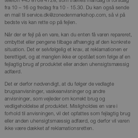
telefon +45 8768 4728, som træffes mandag til torsdag
fra 10 – 16 og fredag fra 10 - 15.30. Du kan også sende
en mail til service.dk@zonedenmarkshop.com, så vi på
bedste vis kan rette op på fejlen.
Når der er fejl på en vare, kan du enten få varen repareret,
ombyttet eller pengene tilbage afhængig af den konkrete
situation. Det er selvfølgelig et krav, at reklamationen er
berettiget, og at manglen ikke er opstået som følge af en
fejlagtig brug af produktet eller anden uhensigtsmæssig
adfærd.
Det er derfor nødvendigt, at du følger de vedlagte
brugsanvisninger, vaskeanvisninger og andre
anvisninger, som vejleder om korrekt brug og
vedligeholdelse af produktet. Misligholdes en vare i
forhold til anvisningen, vil det opfattes som fejlagtig brug
eller anden uhensigtsmæssig adfærd, og derfor vil varen
ikke være dækket af reklamationsretten.