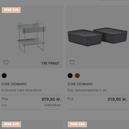
SPAR 50%
FRI FRAGT
Black
Black
Natural Brown
ZONE DENMARK
ZONE DENMARK
A-Console Table Konsolbord
Pulp Opbevaringsboks 2 stk.
Pris
Fra
979,95 kr.
219,95 kr.
Før
1.999,00 kr.
SPAR 60%
SPAR 49%