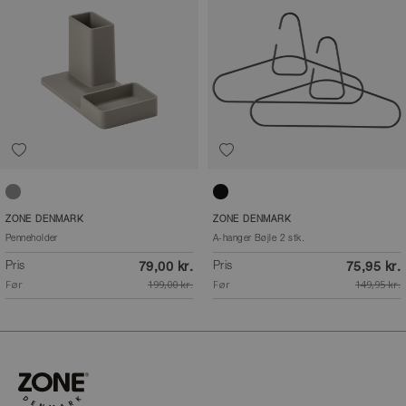
Pebble grey
Black
ZONE DENMARK
ZONE DENMARK
Penneholder
A-hanger Bøjle 2 stk.
Pris
Pris
79,00 kr.
75,95 kr.
Før
199,00 kr.
Før
149,95 kr.