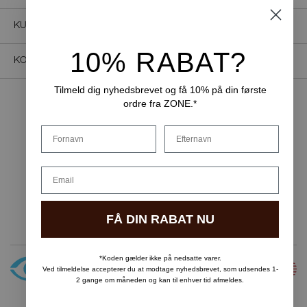
KUNDESERVICE
10% RABAT?
KONTAKT OS
Tilmeld dig nyhedsbrevet og få 10% på din første
ordre fra ZONE.*
NEM BETALING
Fornavn
Efternavn
Email
LEVERINGSMULIGHEDER
FÅ DIN RABAT NU
*Koden gælder ikke på nedsatte varer.
Ved tilmeldelse accepterer du at modtage nyhedsbrevet, som udsendes 1-
2 gange om måneden og kan til enhver tid afmeldes.
Copyright © F&H Group A/S · CVR: 10325838