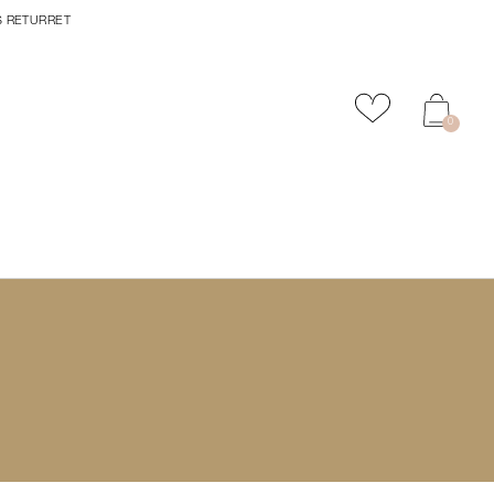
S RETURRET
Tilføj til favor
0