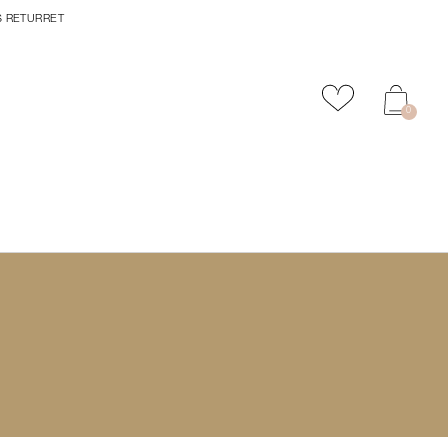
S RETURRET
Tilføj til favor
0