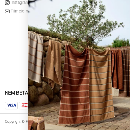
Instagram
Designere
Tilmeld nyhedsbrev
Awards
Nyhedsbrev
Black Friday
NEM BETALING
Copyright © F&H Group A/S · CVR: 10325838