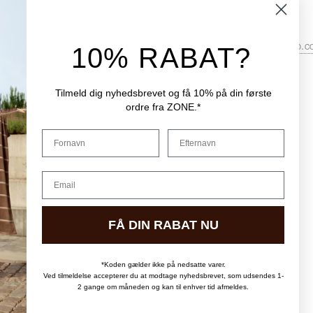
Betaling
Telefon:
+45 8768 4728
Levering
Email:
10% RABAT?
service.dk@zonedenmarkshop.
Returnering
Datapolitik
Åbningstider i kundeservice:
Cookiepolitik
Tilmeld dig nyhedsbrevet og få 10% på din første
Hverdage:
08:00 - 16:00
ordre fra ZONE.*
Handelsbetingelser
Fredag:
08:00 - 15:30
Reservedele
Fornavn
Efternavn
Email
FÅ DIN RABAT NU
LEVERINGSMULIGHEDER
*Koden gælder ikke på nedsatte varer.
Ved tilmeldelse accepterer du at modtage nyhedsbrevet, som udsendes 1-
2 gange om måneden og kan til enhver tid afmeldes.