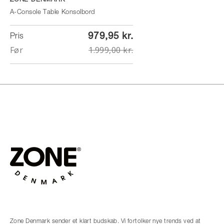
ZONE DENMARK
A-Console Table Konsolbord
979,95 kr.
Pris
Før
1.999,00 kr.
Zone Denmark sender et klart budskab. Vi fortolker nye trends ved at