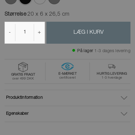
valgte
Størrelse
20 x 6 x 26,5 cm
-
+
LÆG I KURV
På lager
1-3 dages levering
E-MÆRKET
HURTIG LEVERING
GRATIS FRAGT
certificeret
1-3 hverdage
over 499 DKK
Produktinformation
Egenskaber