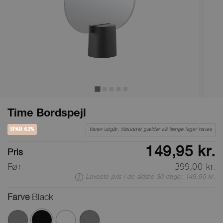
Time Bordspejl
SPAR 62%
Varen udgår, tilbuddet gælder så længe lager haves
149,95 kr.
Pris
Før
399,00 kr.
Laveste pris i de sidste 30 dage: 149,95 kr.
Farve
Black