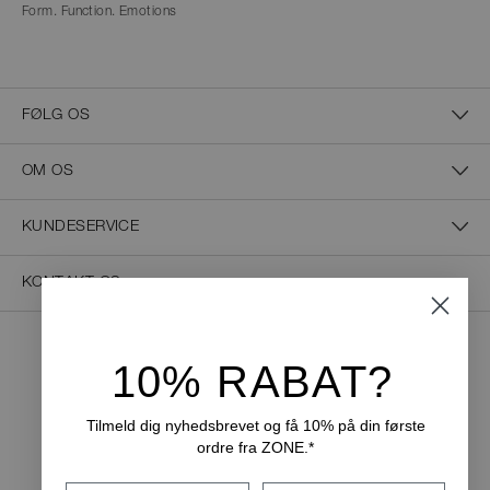
Form. Function. Emotions
FØLG OS
OM OS
KUNDESERVICE
KONTAKT OS
10% RABAT?
NEM BETALING
Tilmeld dig nyhedsbrevet og få 10% på din første
ordre fra ZONE.*
LEVERINGSMULIGHEDER
Fornavn
Efternavn