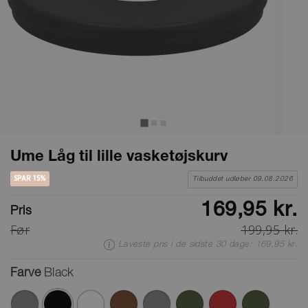
Ume Låg til lille vasketøjskurv
SPAR 15%
Tilbuddet udløber 09.08.2026
169,95 kr.
Pris
Før
199,95 kr.
Laveste pris i de sidste 30 dage: 169,95 kr.
Farve
Black