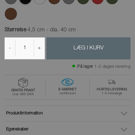
valgte
Størrelse
4,5 cm - dia. 40 cm
-
+
LÆG I KURV
På lager
1-3 dages levering
E-MÆRKET
HURTIG LEVERING
GRATIS FRAGT
certificeret
1-3 hverdage
over 499 DKK
Produktinformation
Egenskaber