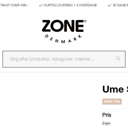
FRAGT OVER 499,-
HURTIG LEVERING 1-3 HVERDAGE
30 DAGE
Ume 
SPAR 16%
Pris
Før