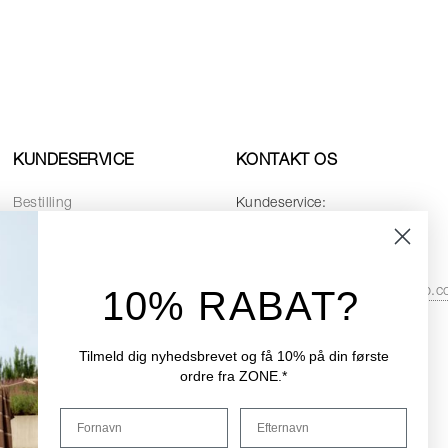
KUNDESERVICE
KONTAKT OS
Bestilling
Kundeservice:
Betaling
Telefon:
+45 8768 4728
Levering
Email:
10% RABAT?
service.dk@zonedenmarkshop.
Returnering
Datapolitik
Åbningstider i kundeservice:
Cookiepolitik
Tilmeld dig nyhedsbrevet og få 10% på din første
Hverdage:
08:00 - 16:00
ordre fra ZONE.*
Handelsbetingelser
Fredag:
08:00 - 15:30
Fornavn
Efternavn
Reservedele