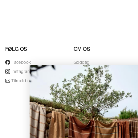
FØLG OS
OM OS
Facebook
Goddag
Instagram
Designere
Tilmeld nyhedsbrev
Awards
Nyhedsbrev
Black Friday