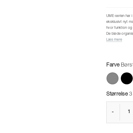
UME-serien har i 
eksklusivt nyt ma
hvor funktion og 
De bløde organisk
i samarbejde me
Læs mere
toiletbørste i cy
elegant u-form m
Til bordet find
vippefunktion. På
Farve
Børst
overfladen liv og
Størrelse
3
-