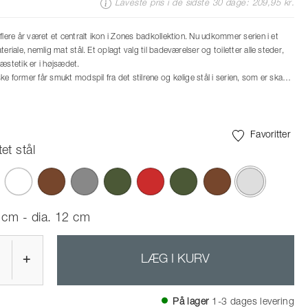
Laveste pris i de sidste 30 dage: 209,95 kr.
flere år været et centralt ikon i Zones badkollektion. Nu udkommer serien i et
teriale, nemlig mat stål. Et oplagt valg til badeværelser og toiletter alle steder,
æstetik er i højsædet.
e former får smukt modspil fra det stilrene og kølige stål i serien, som er skabt
d designteamet VE2. I gulvhøjde byder serien på en mindre pedelspand samt
linderformet holder. Til væggen er der matchende toiletrulleholder samt kroge i
ed skjulte beslag.
es både sæbedispenser, sæbeskål samt tandbørstekrus samt rundt bordspejl med
Favoritter
 trods af stålets mathed reflekterer lyset sig smukt i overfladen og giver
et stål
 karaktér. Alt i alt en formfuldendt forvandling af en ægte Zone-klassiker.
valgte
 cm - dia. 12 cm
+
LÆG I KURV
På lager
1-3 dages levering