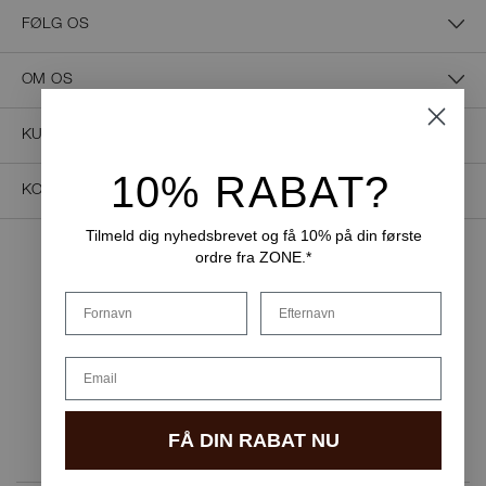
FØLG OS
OM OS
KUNDESERVICE
10% RABAT?
KONTAKT OS
Tilmeld dig nyhedsbrevet og få 10% på din første
ordre fra ZONE.*
NEM BETALING
Fornavn
Efternavn
Email
LEVERINGSMULIGHEDER
FÅ DIN RABAT NU