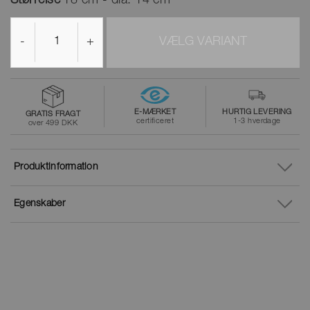
Størrelse
18 cm - dia. 14 cm
-
+
VÆLG VARIANT
E-MÆRKET
HURTIG LEVERING
GRATIS FRAGT
certificeret
1-3 hverdage
over 499 DKK
Produktinformation
Egenskaber