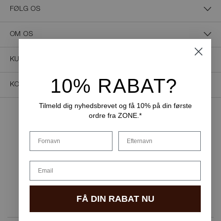
FØLG OS
OM OS
KUNDESERVICE
10% RABAT?
KONTAKT OS
Tilmeld dig nyhedsbrevet og få 10% på din første
ordre fra ZONE.*
NEM BETALING
Fornavn
Efternavn
Email
LEVERINGSMULIGHEDER
FÅ DIN RABAT NU