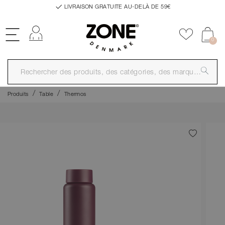
LIVRAISON GRATUITE AU-DELÀ DE 59€
Se connecter
Ajouter a
0
Produits
Table
Thermos