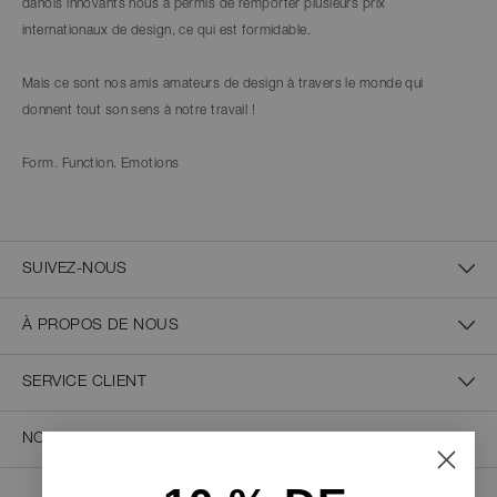
danois innovants nous a permis de remporter plusieurs prix
internationaux de design, ce qui est formidable.
Mais ce sont nos amis amateurs de design à travers le monde qui
donnent tout son sens à notre travail !
Form. Function. Emotions
SUIVEZ-NOUS
À PROPOS DE NOUS
SERVICE CLIENT
NOUS CONTACTER