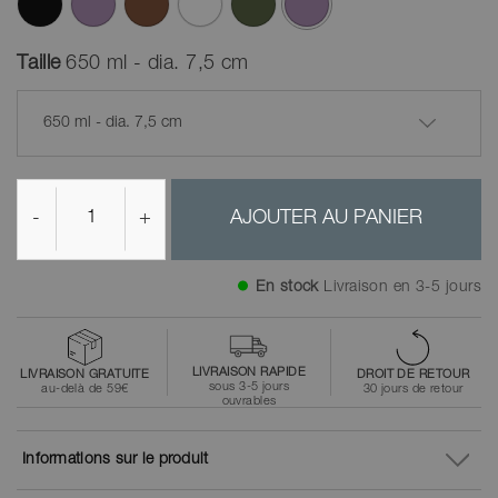
ont été sélectionnés
Taille
650 ml - dia. 7,5 cm
650 ml - dia. 7,5 cm
-
+
AJOUTER AU PANIER
En stock
Livraison en 3-5 jours
LIVRAISON RAPIDE
LIVRAISON GRATUITE
DROIT DE RETOUR
sous 3-5 jours
au-delà de 59€
30 jours de retour
ouvrables
Informations sur le produit