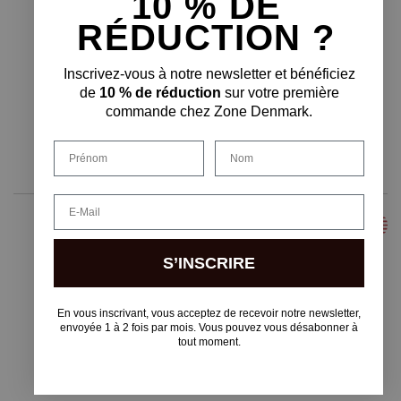
10 % D
E
PAIEMENT SÉCURISÉ
RÉDUCTION ?
Inscrivez-vous à notre newsletter et bénéficiez
de
10 % de réduction
sur votre première
commande chez Zone Denmark.
FORME DE LIVRAISON
Prénom
Nom
Email
S’INSCRIRE
Copyright © F&H Group A/S · CVR: 10325838
En vous inscrivant, vous acceptez de recevoir notre newsletter,
envoyée 1 à 2 fois par mois. Vous pouvez vous désabonner à
tout moment.