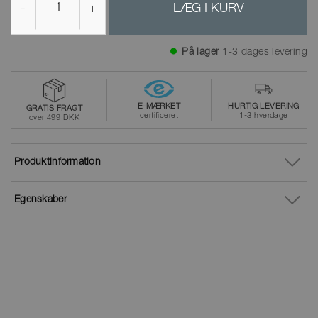
-
+
LÆG I KURV
På lager
1-3 dages levering
E-MÆRKET
HURTIG LEVERING
GRATIS FRAGT
certificeret
1-3 hverdage
over 499 DKK
Produktinformation
Egenskaber