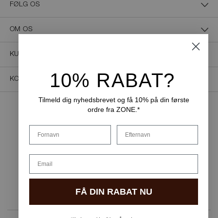
FØLG OS
OM OS
KUNDESERVICE
10% RABAT?
KONTAKT OS
Tilmeld dig nyhedsbrevet og få 10% på din første
ordre fra ZONE.*
NEM BETALING
Fornavn
Efternavn
Email
LEVERINGSMULIGHEDER
FÅ DIN RABAT NU