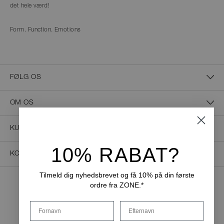
det hele værd!
Form. Function. Emotions
FØLG OS
OM OS
KUNDESERVICE
10% RABAT?
KONTAKT OS
Tilmeld dig nyhedsbrevet og få 10% på din første
ordre fra ZONE.*
NEM BETALING
Fornavn
Efternavn