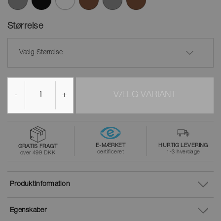
Størrelse
Vælg Størrelse
-
+
VÆLG VARIANT
E-MÆRKET
HURTIG LEVERING
GRATIS FRAGT
certificeret
1-3 hverdage
over 499 DKK
Produktinformation
Egenskaber